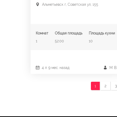
Альметьевск г, Советская ул, 155
Комнат
Общая площадь
Площадь кухни
1
52.00
10
4 л. 9 мес. назад
М. В.
1
2
3