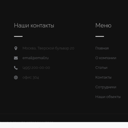
Наши контакты
Меню
Москва, Тверской бульвар 20
Главная
email@email.ru
О компании
(495) 200-00-00
Статьи
офис 304
Контакты
Сотрудники
Наши объекты
цию о защите авторских прав