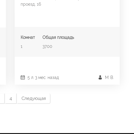
проезд, 16
Комнат
Общая площадь
1
37.00
5 л. 3 мес. назад
М. В.
4
Следующая