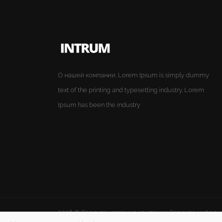
О нашей компании. Lorem Ipsum is simply dummy
text of the printing and typesetting industry. Lorem
Ipsum has been the industry
2026 ©
Введите название компании
Введите информа
Интеграция
INTRUM CRM