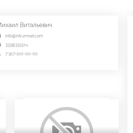
ихаил Витальевич
info@intrumnet.com
333@3333.ru
7 917-100-00-00