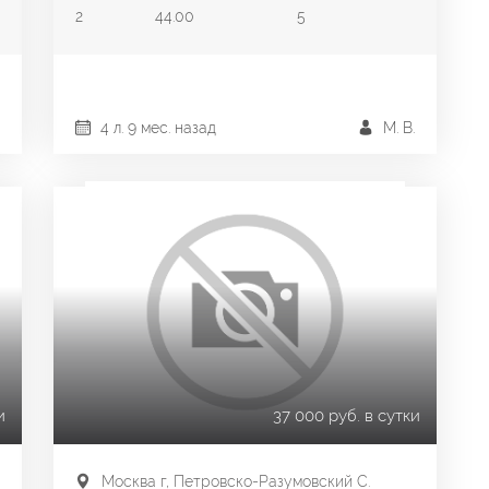
2
44.00
5
4 л. 9 мес. назад
М. В.
и
37 000 руб. в сутки
Москва г, Петровско-Разумовский С.