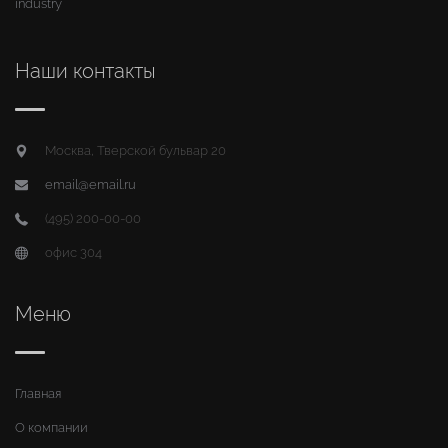
industry
Наши контакты
Москва, Тверской бульвар 20
email@email.ru
(495) 200-00-00
офис 304
Меню
Главная
О компании