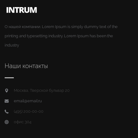
О нашей компании. Lorem Ipsum is simply dummy text of the
printing and typesetting industry. Lorem Ipsum has been the
industry
Наши контакты
Москва, Тверской бульвар 20
email@email.ru
(495) 200-00-00
офис 304